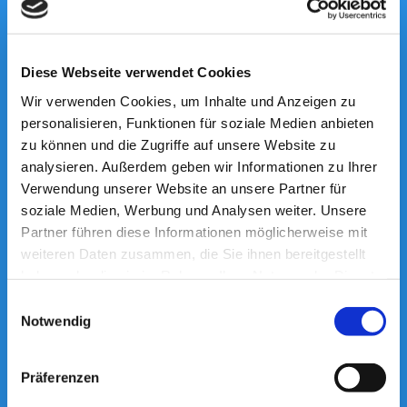
Diese Webseite verwendet Cookies
Wir verwenden Cookies, um Inhalte und Anzeigen zu
CONTAINERDIENST
personalisieren, Funktionen für soziale Medien anbieten
zu können und die Zugriffe auf unsere Website zu
Passende Container für Bauvorhaben,
analysieren. Außerdem geben wir Informationen zu Ihrer
Entrümpelungen, Gartenarbeiten und
Verwendung unserer Website an unsere Partner für
Gewerbeabfälle.
soziale Medien, Werbung und Analysen weiter. Unsere
Partner führen diese Informationen möglicherweise mit
weiteren Daten zusammen, die Sie ihnen bereitgestellt
Mehr erfahren
haben oder die sie im Rahmen Ihrer Nutzung der Dienste
gesammelt haben.
Einwilligungsauswahl
Notwendig
Präferenzen